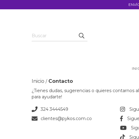
ENVÍ
INI
Inicio
Contacto
/
¿Tienes dudas, sugerencias o quieres contarnos a
para ayudarte!
324 3444549
Sig
clientes@pykos.com.co
Sigu
Sig
Sigu