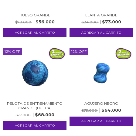
HUESO GRANDE
LLANTA GRANDE
$56.000
$73.000
$70.000
$84.000
12
%
OFF
12
%
OFF
PELOTA DE ENTRENAMIENTO
AGUJERO NEGRO
GRANDE (HUECA)
$64.000
$73.000
$68.000
$77.000