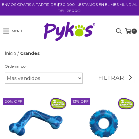
ENVÍOS GRATIS A PARTIR DE $130.000 - ¡ESTAMOS EN EL MES MUNDIAL
DEL PERRO!
MENÚ
0
Inicio
/
Grandes
Ordenar por
FILTRAR
20
%
OFF
13
%
OFF