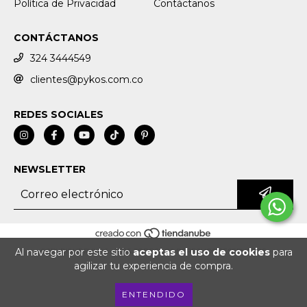
Política de Privacidad
Contáctanos
CONTÁCTANOS
324 3444549
clientes@pykos.com.co
REDES SOCIALES
NEWSLETTER
Al navegar por este sitio
aceptas el uso de cookies
para
COPYRIGHT PYKOS - 2026. TODOS LOS DERECHOS RESERVADOS.
agilizar tu experiencia de compra.
ENTENDIDO