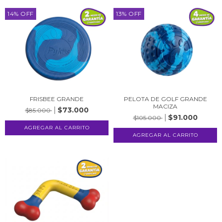
14
%
OFF
13
%
OFF
FRISBEE GRANDE
PELOTA DE GOLF GRANDE
MACIZA
$73.000
$85.000
$91.000
$105.000