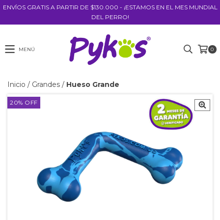
ENVÍOS GRATIS A PARTIR DE $130.000 - ¡ESTAMOS EN EL MES MUNDIAL
DEL PERRO!
MENÚ
0
Inicio
/
Grandes
/
Hueso Grande
20
%
OFF