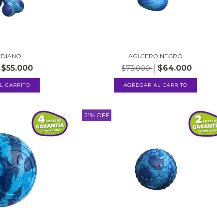
EDIANO
AGUJERO NEGRO
$55.000
$64.000
$73.000
21
%
OFF