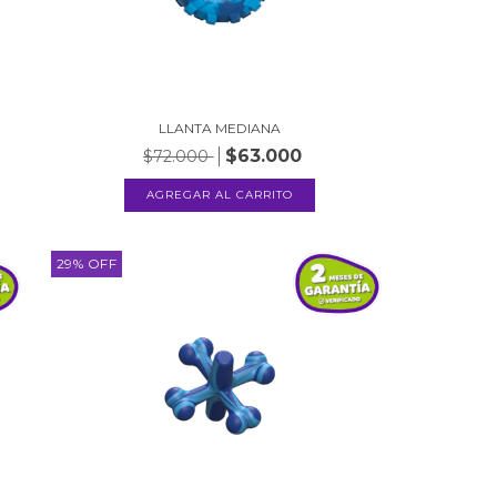
LLANTA MEDIANA
$63.000
$72.000
29
%
OFF