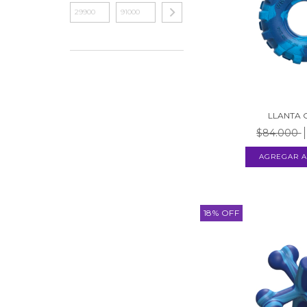
LLANTA
$84.000
18
%
OFF