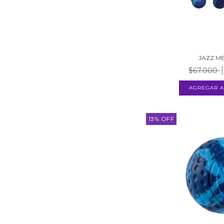
JAZZ M
$67.000
13
%
OFF