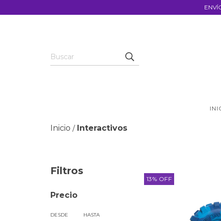
ENVÍ
INI
Inicio
Interactivos
/
Filtros
13
%
OFF
Precio
DESDE
HASTA