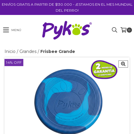
ENVÍOS GRATIS A PARTIR DE $130.000 - ¡ESTAMOS EN EL MES MUNDIAL
DEL PERRO!
MENÚ
0
Inicio
/
Grandes
/
Frisbee Grande
14
%
OFF