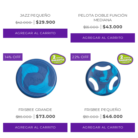
JAZZ PEQUEÑO
PELOTA DOBLE FUNCIÓN
MEDIANA
$29.900
$42.000
$43.000
$55.000
14
%
OFF
22
%
OFF
FRISBEE GRANDE
FRISBEE PEQUEÑO
$73.000
$46.000
$85.000
$59.000