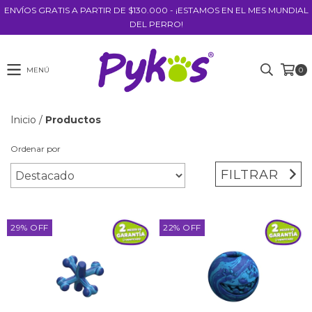
ENVÍOS GRATIS A PARTIR DE $130.000 - ¡ESTAMOS EN EL MES MUNDIAL
DEL PERRO!
MENÚ
0
Inicio
/
Productos
Ordenar por
FILTRAR
29
%
OFF
22
%
OFF