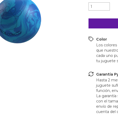
Color
Los colores 
que nuestro
cada uno pue
tu juguete s
Garantía P
Hasta 2 mese
juguete sufr
función, env
La garantía 
con el tamañ
envío de rep
cuenta del c