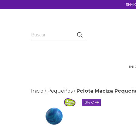
ENVÍ
INI
Inicio
Pequeños
Pelota Maciza Pequeñ
/
/
18
%
OFF