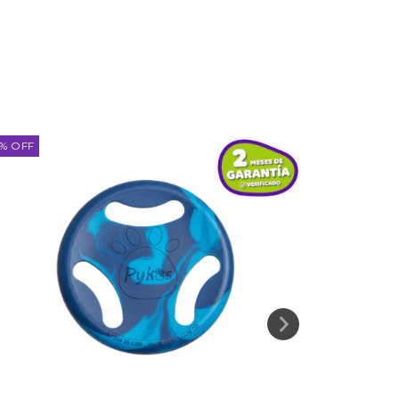
%
OFF
29
%
OFF