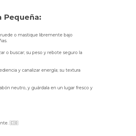
a Pequeña:
a ruede o mastique libremente bajo
ñas.
ar o buscar; su peso y rebote seguro la
diencia y canalizar energía; su textura
jabón neutro, y guárdala en un lugar fresco y
nte. 🇨🇴