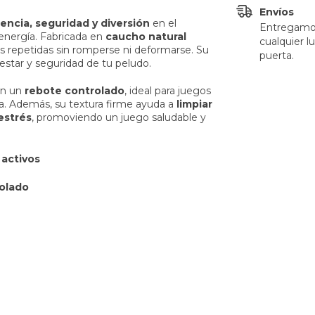
Envíos
tencia, seguridad y diversión
en el
Entregamos
energía. Fabricada en
caucho natural
cualquier l
s repetidas sin romperse ni deformarse. Su
puerta.
nestar y seguridad de tu peludo.
an un
rebote controlado
, ideal para juegos
sa. Además, su textura firme ayuda a
limpiar
 estrés
, promoviendo un juego saludable y
 activos
rolado